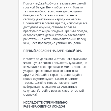
Помогите Джейкобу стать главарем самой
грозной банды Великобритании. Только
так можно бороться с конкурирующими
бандами и богатеями у власти, неся
свободу угнетенным народным массам.
Проникайте в логова врагов, используя все
доступное оружие, станьте во главе
преступного мира Лондона. Грабьте поезда,
освобождайте детей, которых заставляют
работать – не останавливайтесь ни перед
чем, неся правосудие улицам Лондона.
ПЕРВЫЙ АССАСИН НА ЗАРЕ НОВОЙ ЭРЫ
Играйте за дерзкого и отважного Джейкоба
Фрая. Будьте готовы помахать кулаками, не
забывайте о контратаках и молниеносных
ударах, сражающих врагов одного за
другим. Убивайте скрытно, используйте
новое оружие: кукри, кастет и клинок-
трость. Шэнбяо теперь поможет вам
взбираться на здания за считанные
секунды. Устройте врагам смертоносный
сюрприз!
ИССЛЕДУЙТЕ СТРЕМИТЕЛЬНО
РАЗВИВАЮЩИЙСЯ ЛОНДОН