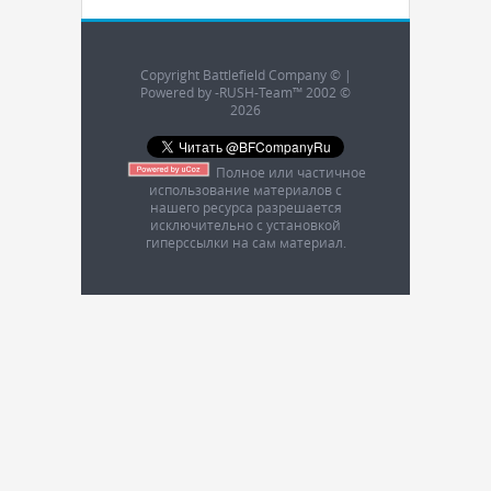
Copyright Battlefield Company © |
Powered by -RUSH-Team™ 2002 ©
2026
Полное или частичное
использование материалов с
нашего ресурса разрешается
исключительно с установкой
гиперссылки на сам материал.