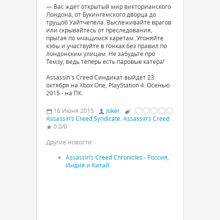
— Вас ждет открытый мир викторианского
Лондона, от Букингемского дворца до
трущоб Уайтчепела. Выслеживайте врагов
или скрывайтесь от преследования,
прыгая по мчащимся каретам. Угоняйте
кэбы и участвуйте в гонках без правил по
лондонским улицам. Не забудьте про
Темзу, ведь теперь есть паровые катера!
Assassin's Creed Синдикат выйдет 23
октября на Xbox One, PlayStation 4. Осенью
2015 - на ПК.
16 Июня 2015
Joker
Assassin’s Creed Syndicate
,
Assassin’s Creed
0.0
/
0
Другие новости:
Assassin’s Creed Chronicles - Россия,
Индия и Китай