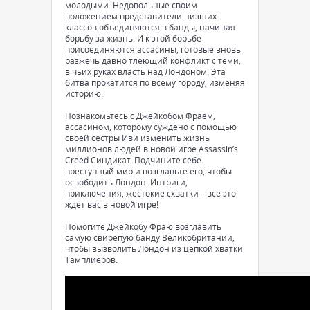
молодыми. Недовольные своим
положением представители низших
классов объединяются в банды, начиная
борьбу за жизнь. И к этой борьбе
присоединяются ассасины, готовые вновь
разжечь давно тлеющий конфликт с теми,
в чьих руках власть над Лондоном. Эта
битва прокатится по всему городу, изменяя
историю.
Познакомьтесь с Джейкобом Фраем,
ассасином, которому суждено с помощью
своей сестры Иви изменить жизнь
миллионов людей в новой игре Assassin’s
Creed Синдикат. Подчините себе
преступный мир и возглавьте его, чтобы
освободить Лондон. Интриги,
приключения, жестокие схватки – все это
ждет вас в новой игре!
Помогите Джейкобу Фраю возглавить
самую свирепую банду Великобритании,
чтобы вызволить Лондон из цепкой хватки
Тамплиеров.