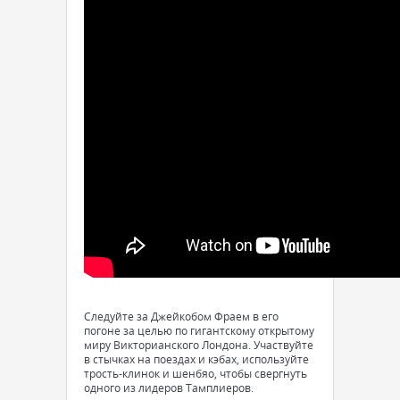
Следуйте за Джейкобом Фраем в его
погоне за целью по гигантскому открытому
миру Викторианского Лондона. Участвуйте
в стычках на поездах и кэбах, используйте
трость-клинок и шенбяо, чтобы свергнуть
одного из лидеров Тамплиеров.