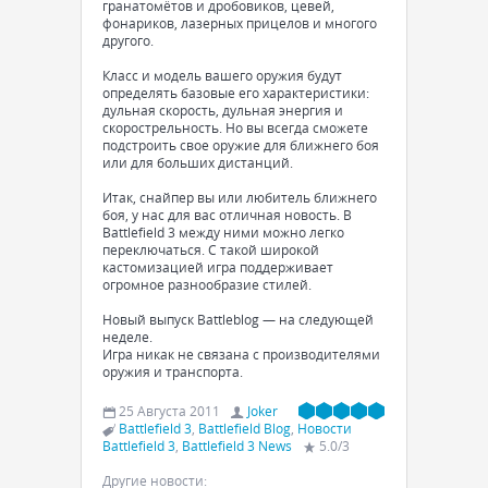
гранатомётов и дробовиков, цевей,
фонариков, лазерных прицелов и многого
другого.
Класс и модель вашего оружия будут
определять базовые его характеристики:
дульная скорость, дульная энергия и
скорострельность. Но вы всегда сможете
подстроить свое оружие для ближнего боя
или для больших дистанций.
Итак, снайпер вы или любитель ближнего
боя, у нас для вас отличная новость. В
Battlefield 3 между ними можно легко
переключаться. С такой широкой
кастомизацией игра поддерживает
огромное разнообразие стилей.
Новый выпуск Battleblog — на следующей
неделе.
Игра никак не связана с производителями
оружия и транспорта.
25 Августа 2011
Joker
Battlefield 3
,
Battlefield Blog
,
Новости
Battlefield 3
,
Battlefield 3 News
5.0
/
3
Другие новости: