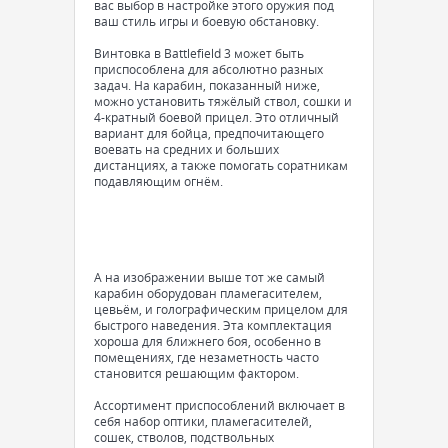
вас выбор в настройке этого оружия под
ваш стиль игры и боевую обстановку.
Винтовка в Battlefield 3 может быть
приспособлена для абсолютно разных
задач. На карабин, показанный ниже,
можно установить тяжёлый ствол, сошки и
4-кратный боевой прицел. Это отличный
вариант для бойца, предпочитающего
воевать на средних и больших
дистанциях, а также помогать соратникам
подавляющим огнём.
А на изображении выше тот же самый
карабин оборудован пламегасителем,
цевьём, и голографическим прицелом для
быстрого наведения. Эта комплектация
хороша для ближнего боя, особенно в
помещениях, где незаметность часто
становится решающим фактором.
Ассортимент приспособлений включает в
себя набор оптики, пламегасителей,
сошек, стволов, подствольных