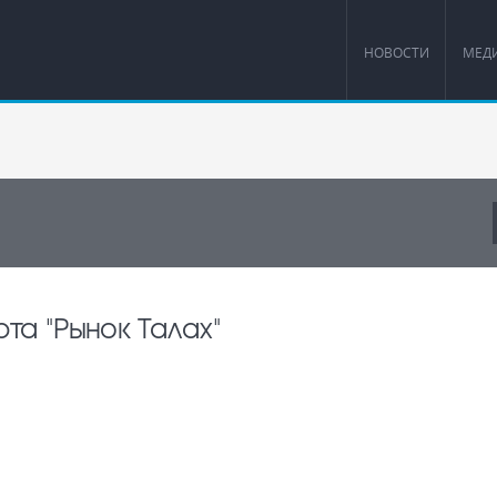
НОВОСТИ
МЕД
арта "Рынок Талах"