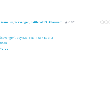
 3 Premium
,
Scavenger
,
Battlefield 3: Aftermath
0.0
/
0
"Scavenger", оружие, техника и карты
мплея
алетом