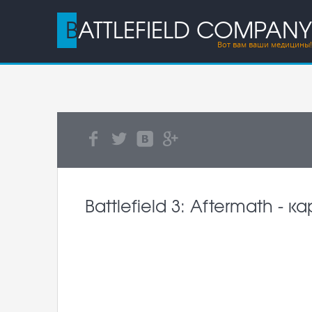
BATTLEFIELD COMPANY
Вот вам ваши медицины!
Battlefield 3: Aftermath - к