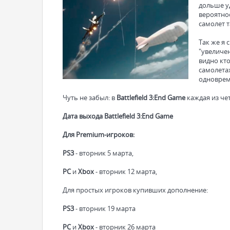
дольше у
вероятно
самолет т
Так же я
"увеличе
видно кт
самолетах
одноврем
Чуть не забыл: в
Battlefield 3:End Game
каждая из че
Дата выхода Battlefield 3:End Game
Для Premium-игроков:
PS3
- вторник 5 марта,
PC
и
Xbox
- вторник 12 марта,
Для простых игроков купивших дополнение:
PS3
- вторник 19 марта
PC
и
Xbox
- вторник 26 марта