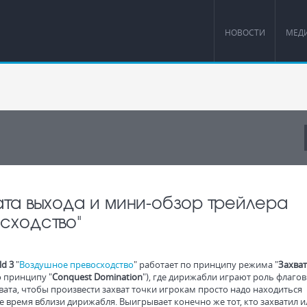
НОВОСТИ
МЕД
 дата выхода и мини-обзор трейлера
сходство"
ld 3
"
Воздушное превосходство
" работает по принципу режима "
Захват
о принципу "
Conquest Domination
"), где дирижабли играют роль флагов
вата, чтобы произвести захват точки игрокам просто надо находиться
е время вблизи дирижабля. Выигрывает конечно же тот, кто захватил и