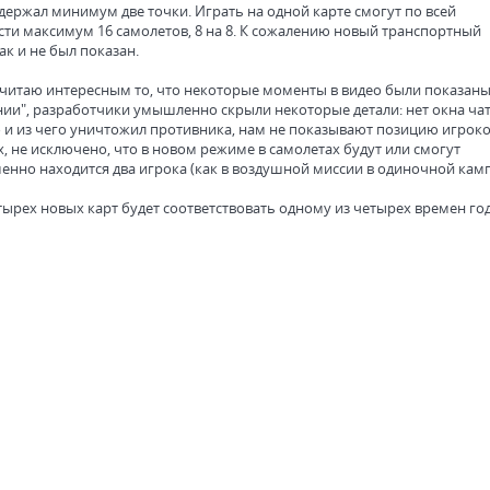
держал минимум две точки. Играть на одной карте смогут по всей
сти максимум 16 самолетов, 8 на 8. К сожалению новый транспортный
ак и не был показан.
 считаю интересным то, что некоторые моменты в видео были показаны
нии", разработчики умышленно скрыли некоторые детали: нет окна чат
о и из чего уничтожил противника, нам не показывают позицию игроко
, не исключено, что в новом режиме в самолетах будут или смогут
енно находится два игрока (как в воздушной миссии в одиночной камп
тырех новых карт будет соответствовать одному из четырех времен год