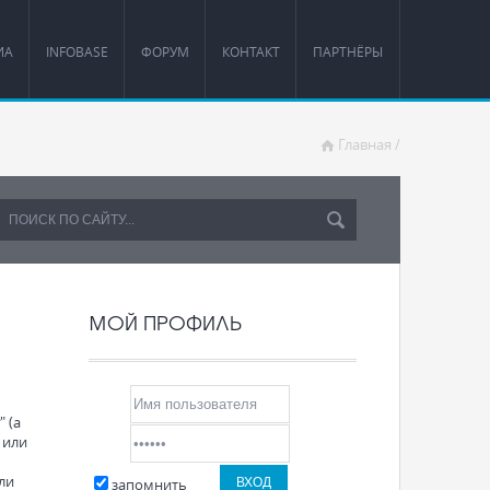
ИА
INFOBASE
ФОРУМ
КОНТАКТ
ПАРТНЁРЫ
Главная
/
МОЙ ПРОФИЛЬ
" (а
 или
ли
запомнить