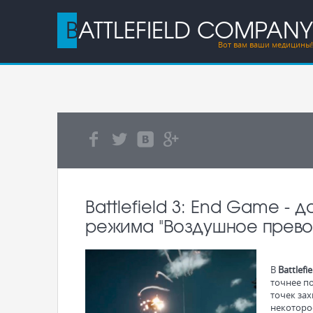
BATTLEFIELD COMPANY
Вот вам ваши медицины!
Battlefield 3: End Game -
режима "Воздушное прево
В
Battlefie
точнее п
точек зах
некоторо