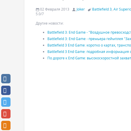
02 Февраля 2013
Joker
Battlefield 3
,
Air Superio
5.0
/
7
Другие новости:
Battlefield 3: End Game - "Воздушное превосходс
Battlefield 3: End Game - премьера геймплея "За
Battlefield 3 End Game: коротко о картах, транс
Battlefield 3 End Game: подробная информация 
По дороге к End Game: высокоскоростной захва