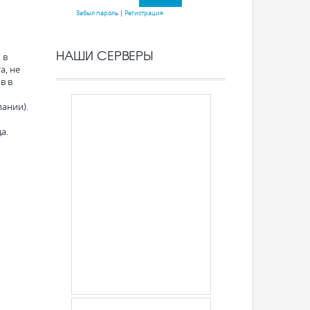
Забыл пароль
|
Регистрация
НАШИ СЕРВЕРЫ
 в
а, не
в в
ании).
а.