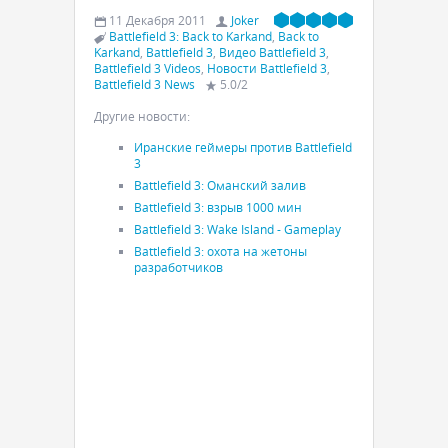
11 Декабря 2011
Joker
Battlefield 3: Back to Karkand
,
Back to
Karkand
,
Battlefield 3
,
Видео Battlefield 3
,
Battlefield 3 Videos
,
Новости Battlefield 3
,
Battlefield 3 News
5.0
/
2
Другие новости:
Иранские геймеры против Battlefield
3
Battlefield 3: Оманский залив
Battlefield 3: взрыв 1000 мин
Battlefield 3: Wake Island - Gameplay
Battlefield 3: охота на жетоны
разработчиков