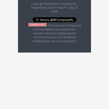
Copyright Battlefield Company © |
Powered by -RUSH-Team™ 2002 ©
2026
Полное или частичное
использование материалов с
нашего ресурса разрешается
исключительно с установкой
гиперссылки на сам материал.