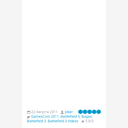
22 Августа 2011
Joker
GamesCom 2011
,
Battlefield 3
,
Видео
Battlefield 3
,
Battlefield 3 Videos
5.0
/
3