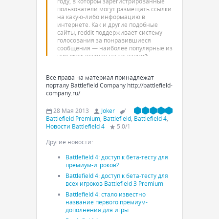
году, в котором зарегистрированные
пользователи могут размещать ссылки
на какую-либо информацию в
интернете. Как и другие подобные
сайты, reddit поддерживает систему
голосования за понравившиеся
сообщения — наиболее популярные из
них оказываются на заглавной
странице сайта.
Все права на материал принадлежат
Создатели объясняют название
порталу Battlefield Company http://battlefield-
"reddit" игрой слов от англ. "I read it on
company.ru/
reddit".
28 Мая 2013
Joker
Battlefield Premium
,
Battlefield
,
Battlefield 4
,
Новости Battlefield 4
5.0
/
1
Другие новости:
Battlefield 4: доступ к бета-тесту для
премиум-игроков?
Battlefield 4: доступ к бета-тесту для
всех игроков Battlefield 3 Premium
Battlefield 4: стало известно
название первого премиум-
дополнения для игры