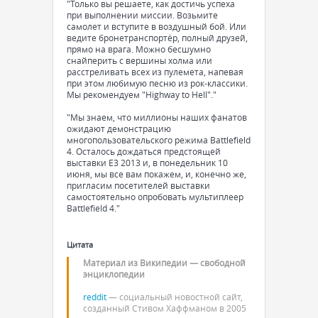
"Только вы решаете, как достичь успеха
при выполнении миссии. Возьмите
самолет и вступите в воздушный бой. Или
ведите бронетранспортёр, полный друзей,
прямо на врага. Можно бесшумно
снайперить с вершины холма или
расстреливать всех из пулемета, напевая
при этом любимую песню из рок-классики.
Мы рекомендуем "Highway to Hell"."
"Мы знаем, что миллионы наших фанатов
ожидают демонстрацию
многопользовательского режима Battlefield
4. Осталось дождаться предстоящей
выставки E3 2013 и, в понедельник 10
июня, мы все вам покажем, и, конечно же,
пригласим посетителей выставки
самостоятельно опробовать мультиплеер
Battlefield 4."
Цитата
Материал из Википедии — свободной
энциклопедии
reddit
— социальный новостной сайт,
созданный Стивом Хаффманом в 2005