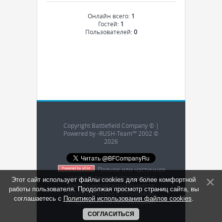
Онлайн всего:
1
Гостей:
1
Пользователей:
0
Copyright Battlefield Company © |
Powered by -RUSH-Team™ 2002 ©
2026
Полное или частичное
использование материалов с
Этот сайт использует файлы cookies для более комфортной
нашего ресурса разрешается
работы пользователя. Продолжая просмотр страниц сайта, вы
исключительно с установкой
соглашаетесь с
Политикой использования файлов cookies
.
гиперссылки на сам материал.
СОГЛАСИТЬСЯ