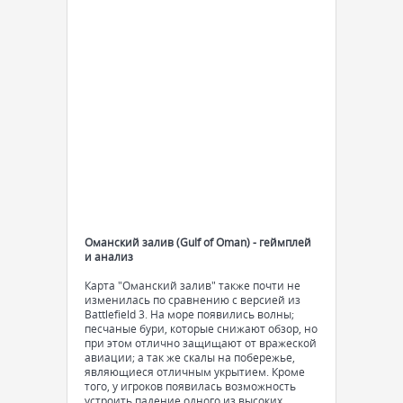
Оманский залив (Gulf of Oman) - геймплей
и анализ
Карта "Оманский залив" также почти не
изменилась по сравнению с версией из
Battlefield 3. На море появились волны;
песчаные бури, которые снижают обзор, но
при этом отлично защищают от вражеской
авиации; а так же скалы на побережье,
являющиеся отличным укрытием. Кроме
того, у игроков появилась возможность
устроить падение одного из высоких