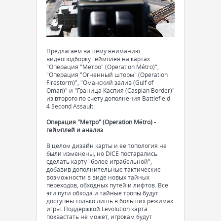
Предлагаем вашему вниманию
видеоподборку геймплея на картах
"Операция "Метро" (Operation Métro)",
"Операция "Огненный шторм" (Operation
Firestorm)", "Оманский залив (Gulf of
Oman)" и "Граница Каспия (Caspian Border)"
из второго по счету дополнения Battlefield
4 Second Assault.
Операция "Метро" (Operation Métro) -
геймплей и анализ
В целом дизайн карты и ее топология не
были изменены, но DICE постарались
сделать карту "более играбельной",
добавив дополнительные тактические
возможности в виде новых тайных
переходов, обходных путей и лифтов. Все
эти пути обхода и тайные тропы будут
доступны только лишь в больших режимах
игры. Поддержкой Levolution карта
похвастать не может, игрокам будут