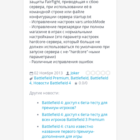
защиты FairFight, приводящая к сбою
сервера, при использовании её в
командной строке или файле
конфигурации сервера startup.txt
- Исправление настроек vars.unlockMode
- Исправление перезарядки при полном
магазине в играх с нормальными
настройками (это параметр настроек
hardcore-сервера, который больше не
должен использоваться по умолчанию при
запуске сервера с не-"hardcore"-ными
параметрами)
- Различные исправления ошибок
02 Ноября 2013
Joker
Battlefield Premium
,
Battlefield
,
Battlefield
4
,
Новости Battlefield 4
0.0
/
0
Другие новости:
Battlefield 4: доступ к бета-тесту для
премиум-игроков?
Battlefield 4: доступ к бета-тесту для
всех игроков Battlefield 3 Premium
Battlefield 4: стало известно
название первого премиум-
дополнения для игры