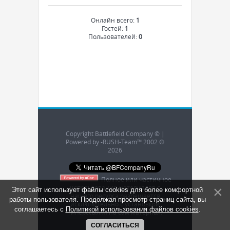
Онлайн всего:
1
Гостей:
1
Пользователей:
0
Copyright Battlefield Company © |
Powered by -RUSH-Team™ 2002 ©
2026
Полное или частичное
использование материалов с
Этот сайт использует файлы cookies для более комфортной
нашего ресурса разрешается
работы пользователя. Продолжая просмотр страниц сайта, вы
исключительно с установкой
соглашаетесь с
Политикой использования файлов cookies
.
гиперссылки на сам материал.
СОГЛАСИТЬСЯ