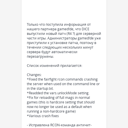
Только что поступила информация от
нашего партнера gamed!de, что DICE
выпустили новый патч (R4 ?) для серверной
части игры. Администраторы gamed!de уже
приступили к установке патча, поэтому в
течении следующих нескольких минут
сервера будут автоматически
перезагружены.
Список изменений прилагается:
Changes:
*Fixed the fairfight rcon commands crashing
the server when used on the command line or
in the startup.txt.
*Readded the vars.unlockMode setting.
*Fix for reloading of full mags in normal
games (this is hardcore setting that should
now no longer be used as a default when
running a non-hardcore game)
*Various crash fixes
- Исправлена RCON-команда античит-