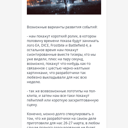
Возможные варианты развития событий:
- нам покажут короткий ролик, в котором
половину времени показа будут занимать
лого EA, DICE, Frostbite и Battlefield 4, а
остальное время нам покажут
смонтированные вместе тизеры, кто мы
уже видели, плюс на пару секунд,
возможно, покажут что-нибудь как-то
связанное с шестью черно-желтыми
картинками, что разработчики так
любезно выкладывали для нас всю
неделю.
- так же всевозможные логотипы на пол-
клипа, и затем нам все-таки покажут
геймплей или короткую заскриптованную
сцену.
Конечно, можно долго спекулировать о
том, что же разработчики на самом деле
приготовили для нас 26-27 марта, в любом
случае полного разочарования не будет.