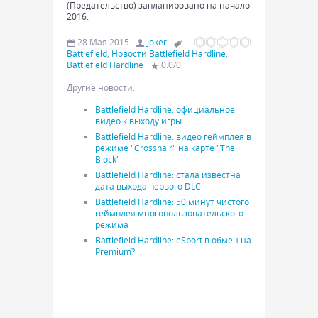
(Предательство) запланировано на начало
2016.
28 Мая 2015
Joker
Battlefield
,
Новости Battlefield Hardline
,
Battlefield Hardline
0.0
/
0
Другие новости:
Battlefield Hardline: официальное
видео к выходу игры
Battlefield Hardline: видео геймплея в
режиме "Crosshair" на карте "The
Block"
Battlefield Hardline: стала известна
дата выхода первого DLC
Battlefield Hardline: 50 минут чистого
геймплея многопользовательского
режима
Battlefield Hardline: eSport в обмен на
Premium?