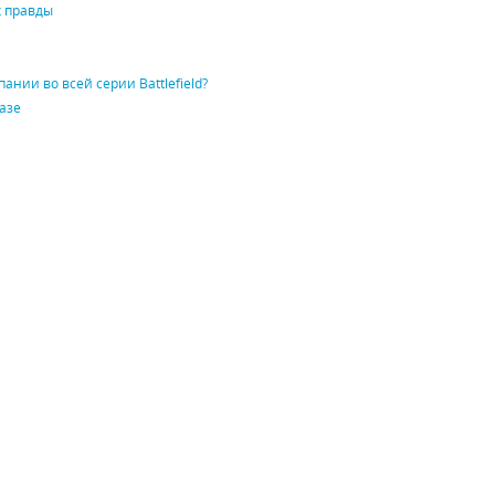
х правды
ании во всей серии Battlefield?
казе