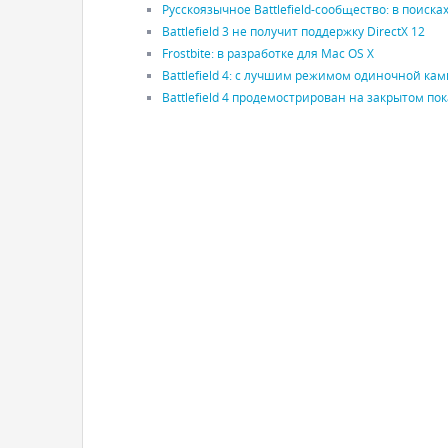
Русскоязычное Battlefield-сообщество: в поиска
Battlefield 3 не получит поддержку DirectX 12
Frostbite: в разработке для Mac OS X
Battlefield 4: с лучшим режимом одиночной камп
Battlefield 4 продемострирован на закрытом по