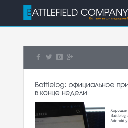
BATTLEFIELD COMPANY
Вот вам ваши медицины!
Battlelog: официальное пр
в конце недели
Хорошая 
Battlelog 
Adnroid-у