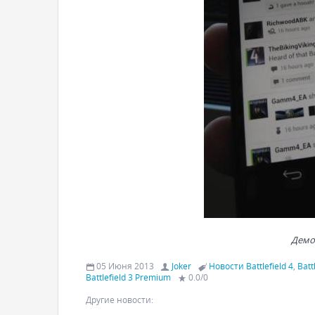
Демо
05 Июня 2013
Joker
Новости Battlefield 4
,
Batt
Battlefield 3 Premium
0.0
/
0
Другие новости: