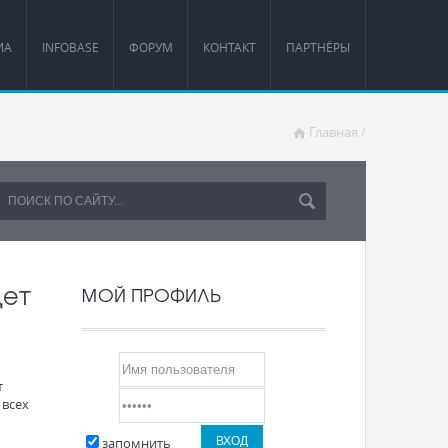
ИА
INFOBASE
ФОРУМ
КОНТАКТ
ПАРТНЁРЫ
Главная
/
дет
МОЙ ПРОФИЛЬ
т
 всех
запомнить