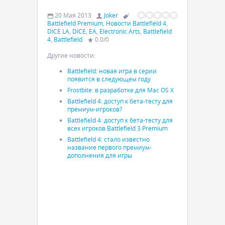
20 Мая 2013
Joker
Battlefield Premium
,
Новости Battlefield 4
,
DICE LA
,
DICE
,
EA
,
Electronic Arts
,
Battlefield
4
,
Battlefield
0.0
/
0
Другие новости:
Battlefield: новая игра в серии
появится в следующем году
Frostbite: в разработке для Mac OS X
Battlefield 4: доступ к бета-тесту для
премиум-игроков?
Battlefield 4: доступ к бета-тесту для
всех игроков Battlefield 3 Premium
Battlefield 4: стало известно
название первого премиум-
дополнения для игры