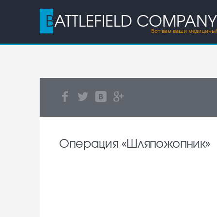
BATTLEFIELD COMPANY
Вот вам ваши медицины!
Операция «Шляпожопник»