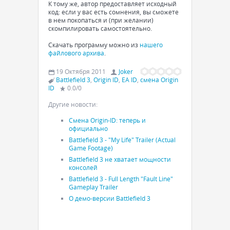
К тому же, автор предоставляет исходный
код: если у вас есть сомнения, вы сможете
в нем покопаться и (при желании)
скомпилировать самостоятельно.
Скачать программу можно из
нашего
файлового архива
.
19 Октября 2011
Joker
Battlefield 3
,
Origin ID
,
EA ID
,
смена Origin
ID
0.0
/
0
Другие новости:
Смена Origin-ID: теперь и
официально
Battlefield 3 - "My Life" Trailer (Actual
Game Footage)
Battlefield 3 не хватает мощности
консолей
Battlefield 3 - Full Length "Fault Line"
Gameplay Trailer
О демо-версии Battlefield 3