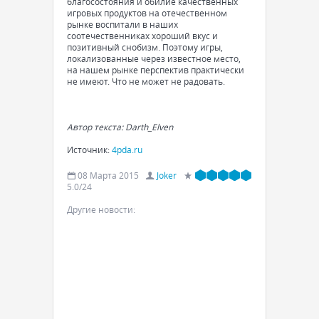
благосостояния и обилие качественных
игровых продуктов на отечественном
рынке воспитали в наших
соотечественниках хороший вкус и
позитивный снобизм. Поэтому игры,
локализованные через известное место,
на нашем рынке перспектив практически
не имеют. Что не может не радовать.
Автор текста: Darth_Elven
Источник:
4pda.ru
08 Марта 2015
Joker
5.0
/
24
Другие новости: