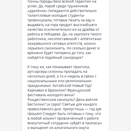
тонны породы безо всякой гарантии на
успех. Да, порой среди тружеников
«удалёнки» попадаются действительно
талантливые молодые студенты-
провинциалы, готовые пахать за еду и
выдавать на-гора продукт высочайшего
качества исключительно из-за драйва от
работы в геймдеве. Да, на зарплате такого
работника, несопоставимой с аппетитами
зажравшихся сетевых агентств, можно
серьезно сэкономить. Но сколько денег и
времени будет потеряно до того, как
найдётся подобный самородок?
К тому же, как показывает практика,
аутсорсеры склонны пропадать на
несколько дней, а то и недель в связи с
национальными или религиозными
праздниками. Китайский Новый Год?
Карнавал в Бразилии? Французский
фестиваль молодого вина?
Рождественские каникулы? День взятия
Бастилии? Le zapoi? Святые для каждого
православного дни: пропустишь — год зря
прошёл! Следует быть готовым к тому, что
в любой момент привлечённый к работе
внештатный сотрудник «уйдёт в пампасы»
и вынырнет из алкогольного омута