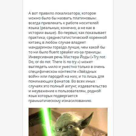
А вот правило локализатора, которое
можно было бы назвать платиновым:
всегда привлекать к работе носителей
языка (реальных, конечно, а не как в
истории выше). Во-первых, как показывает
практика, среднестатистический коренной
китаец в любом случае владеет
мандарином гораздо лучше, чем какой бы
то ни было fluent speaker из-за границы.
Инверсивная речь Мастера Йоды («Try not.
Do, or do not. There is no try.») может
выглядеть мило и уместно только в очень
специфическом контексте «Звёздных
войн» или пародий на них, и то лишь для
понимающих фанатов. Во всех иных
случаях это полный ахтунг, издевательство
и неуважение к пользователям, родной
язык которых подвергается
грамматическому изнасилованию.