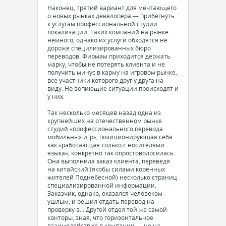
Наконец, третий вариант для мечтающего
о новых рынках девелопера — прибегнуть
к услугам профессиональной студии
локализации. Таких компаний на рынке
немного, однако их услуги обходятся не
дороже специлизированных бюро
переводов. Фирмам приходится держать
марку, чтобы не потерять клиента и не
получить минус в карму на игровом рынке,
все участники которого друг у друга на
виду. Но вопиющие ситуации происходят и
у них.
Так несколько месяцев назад одна из
крупнейших на отечественном рынке
студий «профессионального перевода
мобильных игр», позиционирующая себя
как «работающая только с носителями
языка», конкретно так опростоволосилась.
Она выполнила заказ клиента, переведя
на китайский (якобы силами коренных
жителей Поднебесной) несколько страниц
специализированной информации.
Заказчик, однако, оказался человеком
ушлым, и решил отдать перевод на
проверку в… Другой отдел той же самой
конторы, зная, что горизонтальное
взаимодействие в компании — не на