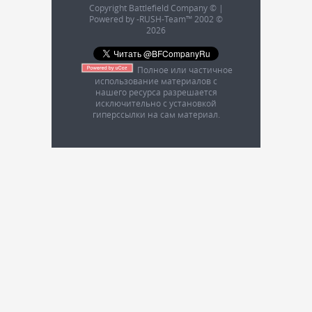
Copyright Battlefield Company © |
Powered by -RUSH-Team™ 2002 ©
2026
Полное или частичное
использование материалов с
нашего ресурса разрешается
исключительно с установкой
гиперссылки на сам материал.