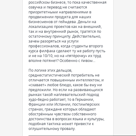
российском бизнесе, то пока качественная
озвучка и перевод не считаются
приоритетными направлениями в
продвижении продукта для наших
бизнесменов от геймдева. Деньги на
локализацию проектов как на внешний,
так и на внутренний рынок, тратятся по
остаточному принципу. Действительно,
зачем разоряться на услуги
профессионалов, когда студенты второго
курса филфака сделают ту же работу пусть
и не на 10/10, но на «пятёрочку» их труд
вполне потянет? Особенно с пивом...
По логике этих дельцов,
среднестатистический потребитель не
отличается повышенным интеллектом, и
«схавает» любое блюдо, какое бы ему ни
предложили. Но если на развивающихся
рынках такой наплевательский подход
худо-бедно работает, то в Германии,
Франции или Испании, постимперских
странах, граждане которых обладают
обострённым чувством собственного
достоинства в вопросах языка и культуры,
подобная тактика может привести к
оглушительному провалу.