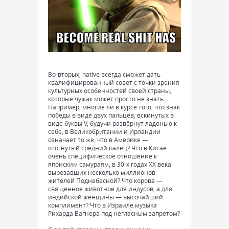
Во-вторых, native всегда сможет дать
квалифицированный совет с точки зрения
культурных особенностей своей страны,
которые чужак может просто не знать.
Например, многие ли в курсе того, что знак
победы в виде двух пальцев, вскинутых в
виде буквы V, будучи развёрнут ладонью к
себе, в Великобритании и Ирландии
означает то же, что в Америке —
отогнутый средний палец? Что в Китае
очень специфическое отношение к
японским самураям, в 30-х годах ХХ века
вырезавших несколько миллионов
жителей Поднебесной? Что корова —
священное животное для индусов, а для
индийской женщины — высочайший
комплимент? Что в Израиле музыка
Рихарда Вагнера под негласным запретом?