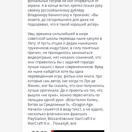
финальных титров не мог оторваться от
экрана. А в конце встал, крепко пожал руку
своему русскоязычному дублёру
Владимиру Кенингсону и произнёс: «Вы
знаете, до сегодняшнего дня даже не
подозревал, что я такой хороший актёр».
Увы, времена сильнейшей в мире
советской школы перевода ныне канули в
Лету. И пусть отцам и дедам нынешних
тружеников индустрии, в силу понятных
причин, не приходилось заниматься
видеоиграми, нет никаких сомнений, что
они справились бы с задачей гораздо
лучше наших с вами современников. Вряд
ли ныне найдётся хотя бы одна
переведённая игра, фильм или книга, про
которые сам автор, как когда-то Луи де
Фюнес, мог бы сказать, что они получились
лучше оригинала. Да и проекты из тех, что
вышли «не хуже», можно пересчитать по
пальцам одной руки: «Властелин Колец:
Битва за Средиземье II», «Dragon Age:
Начало» (имеется в виду текст, а не аудио),
несколько флагманских франшиз
PlayStation, Blizzard’овские StarCraft II и
WarCraft III и… Пожалуй, всё.