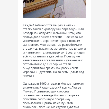
Каждый геймер хотя бы раз в жизни
сталкивался с криворуким переводом или
бездарной озвучкой любимой игры, что
пробуждало в нём естественное желание
изничтожить «трансляйтера» с особым
цинизмом. Мол, западные разработчики
старались, писали замечательные диалоги
и нанимали талантливых актёров, а наши
всё испоганили в два счёта. Почему же
качественная локализация и уважение к
потребителю до сих пор не стали
общепринятой практикой российской
игровой индустрии? На то есть целый ряд
причин.
Однажды в 1960-х годах в Москву приехал
знаменитый французский комик Луи де
Фюнес. Принимающая сторона
организовала звезде большого экрана
поистине роскошную программу
пребывания. Одним из её пунктов
значилось посещение студии дубляжа