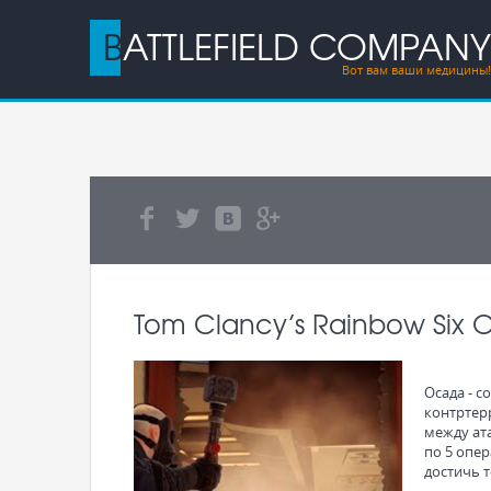
BATTLEFIELD COMPANY
Вот вам ваши медицины!
Tom Clancy’s Rainbow Six 
Осада - 
контртер
между ат
по 5 опер
достичь т