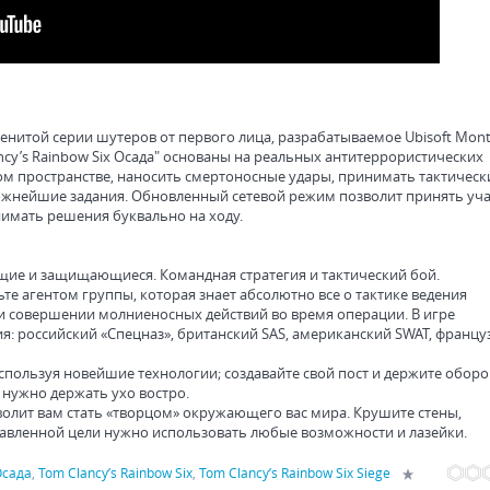
менитой серии шутеров от первого лица, разрабатываемое Ubisoft Mont
lancy’s Rainbow Six Осада" основаны на реальных антитеррористических
ом пространстве, наносить смертоносные удары, принимать тактическ
ожнейшие задания. Обновленный сетевой режим позволит принять уча
имать решения буквально на ходу.
щие и защищающиеся. Командная стратегия и тактический бой.
агентом группы, которая знает абсолютно все о тактике ведения
и совершении молниеносных действий во время операции. В игре
я: российский «Спецназ», британский SAS, американский SWAT, францу
пользуя новейшие технологии; создавайте свой пост и держите оборон
 нужно держать ухо востро.
лит вам стать «творцом» окружающего вас мира. Крушите стены,
тавленной цели нужно использовать любые возможности и лазейки.
Осада
,
Tom Clancy’s Rainbow Six
,
Tom Clancy’s Rainbow Six Siege