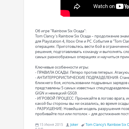
Об игре "Rainbow Six Осада":
Tom Clancy's Rainbow Six Осада – продолжение зна
для Playstation 4, Xbox One и PC. События в "Tom C
операциях. Приготовьтесь вести бой в ограниченн
решения, подготавливать команду и выполнять сл
самых разнообразных операциях и научиться прин
Ключевые особенности игры:
- ПРАВИЛА ОСАДЫ: Пятеро против пятерых. Атакую
- АНТИТЕРРОРИСТИЧЕСКИЕ ПОДРАЗДЕЛЕНИЯ: Станьте 
ближнего боя, использовании подрывных зарядов 
представлены 5 самых известных спецподразделени
GIGN и немецкий GSG9.
- ИГРОВОЙ ПРОЦЕСС: Проникайте в логово врага, ис
какой бы стороны вы ни оказались, во время осады
- РАЗРУШЕНИЕ: Новейшая модель разрушения позво
пробивайте пол или потолок – для достижения пос
15 Июня 2015
Joker
Tom Clancy’s Rainbow Six 