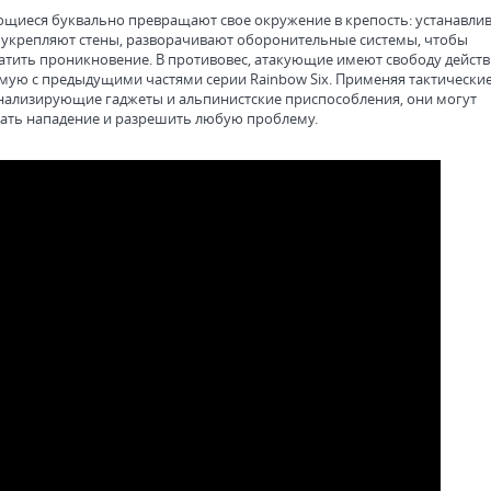
иеся буквально превращают свое окружение в крепость: устанавли
 укрепляют стены, разворачивают оборонительные системы, чтобы
атить проникновение. В противовес, атакующие имеют свободу действ
мую с предыдущими частями серии Rainbow Six. Применяя тактически
анализирующие гаджеты и альпинистские приспособления, они могут
ать нападение и разрешить любую проблему.