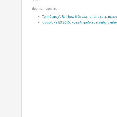
0.0
/
0
Другие новости:
Tom Clancy’s Rainbow 6 Осада - анонс даты выхо
Ubisoft на E3 2015: новый трейлер и геймплейно