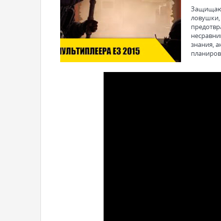
Защищающ
ловушки,
предотвр
несравни
знания, 
планиров