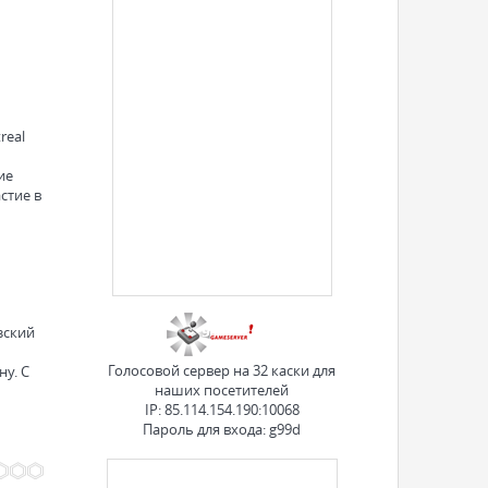
real
ие
стие в
зский
Голосовой сервер на 32 каски для
у. С
наших посетителей
IP: 85.114.154.190:10068
Пароль для входа: g99d