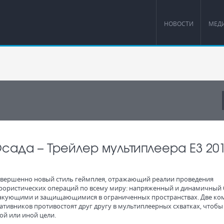
НОВОСТИ
МЕД
Осада – Трейлер мультиплеера Е3 20
совершенно новый стиль геймплея, отражающий реалии проведения
рористических операций по всему миру: напряженный и динамичный
акующими и защищающимися в ограниченных пространствах. Две ко
ативников противостоят друг другу в мультиплеерных схватках, чтобы
ой или иной цели.