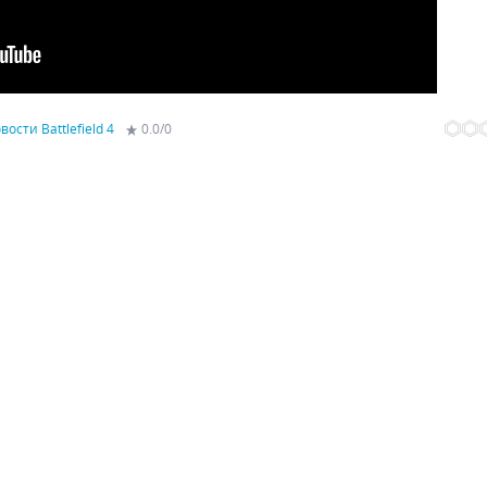
вости Battlefield 4
0.0
/
0