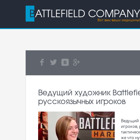
BATTLEFIELD COMPANY
Вот вам ваши медицины!
Ведущий художник Battlefi
русскоязычных игроков
Ведущий 
игроков,
тактическ
же что ну