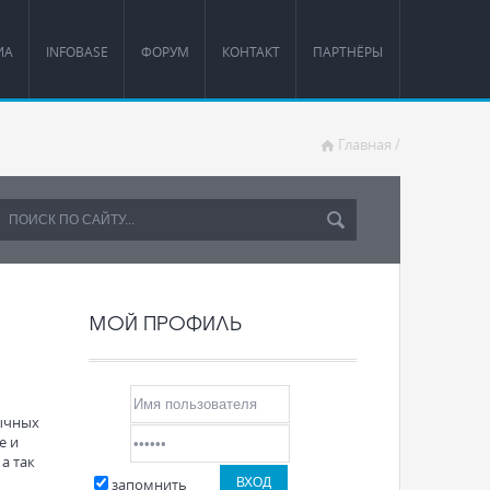
ИА
INFOBASE
ФОРУМ
КОНТАКТ
ПАРТНЁРЫ
Главная
/
МОЙ ПРОФИЛЬ
зычных
е и
а так
запомнить