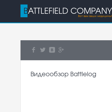
BATTLEFIELD COMPANY
Вот вам ваши медицины!
Видеообзор Battlelog