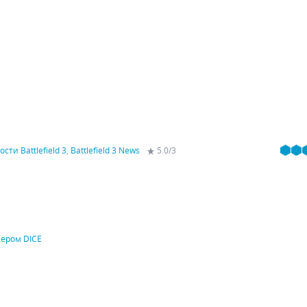
сти Battlefield 3
,
Battlefield 3 News
5.0
/
3
жером DICE