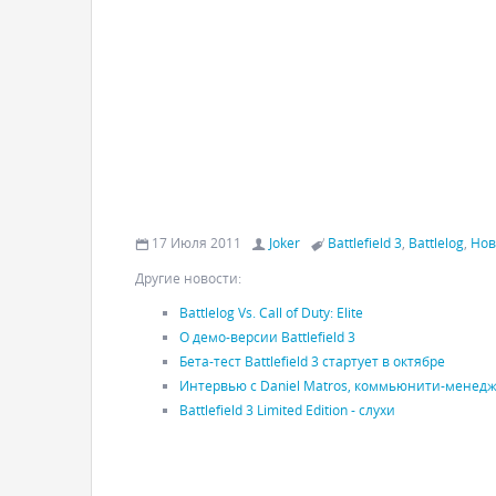
17 Июля 2011
Joker
Battlefield 3
,
Battlelog
,
Ново
Другие новости:
Battlelog Vs. Call of Duty: Elite
О демо-версии Battlefield 3
Бета-тест Battlefield 3 стартует в октябре
Интервью с Daniel Matros, коммьюнити-менед
Battlefield 3 Limited Edition - слухи