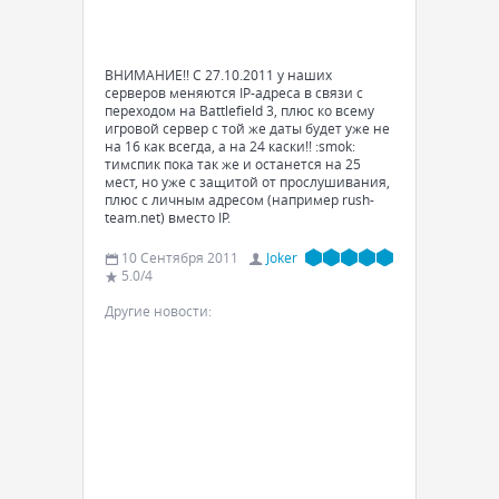
ВНИМАНИЕ!! С 27.10.2011 у наших
серверов меняются IP-адреса в связи с
переходом на Battlefield 3, плюс ко всему
игровой сервер с той же даты будет уже не
на 16 как всегда, а на 24 каски!! :smok:
тимспик пока так же и останется на 25
мест, но уже с защитой от прослушивания,
плюс с личным адресом (например rush-
team.net) вместо IP.
10 Сентября 2011
Joker
5.0
/
4
Другие новости: