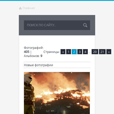
Главная
Фотографий:
405
|
Страницы
:
«
1
2
3
4
...
20
21
»
Альбомов:
9
Новые фотографии