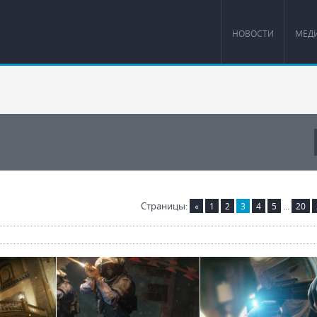
НОВОСТИ
МЕД
Страницы
:
...
«
1
2
3
4
5
20