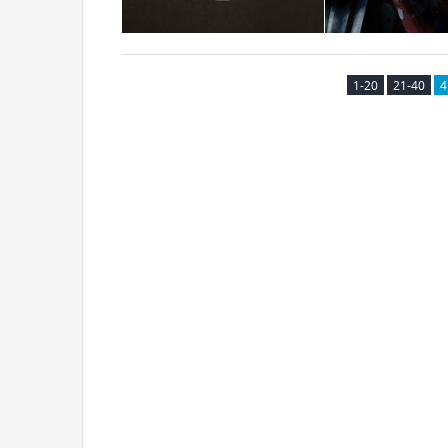
1-20
21-40
4