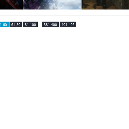
...
1-60
61-80
81-100
381-400
401-405