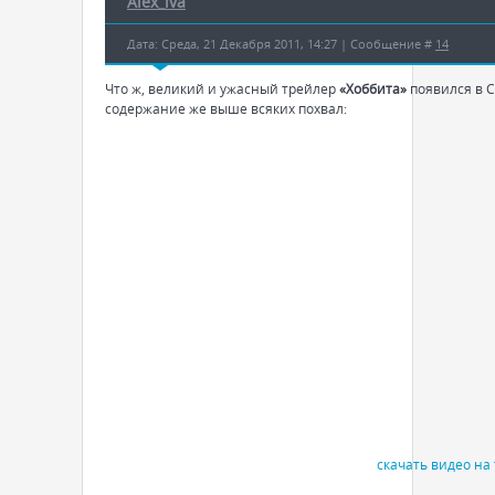
Alex_iva
Дата: Среда, 21 Декабря 2011, 14:27 | Сообщение #
14
Что ж, великий и ужасный трейлер
«Хоббита»
появился в 
содержание же выше всяких похвал:
скачать видео на f