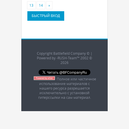
13
14
»
Copyright Battlefield Company © |
Powered by -RUSH-Team™ 2002 ©
2026
Полное или частичное
использование материалов с
нашего ресурса разрешается
исключительно с установкой
гиперссылки на сам материал.