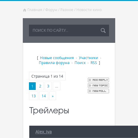
Главная
/
Форум
/
Разное
/
Новости кино
[
Новые сообщения
·
Участники
·
Правила форума
·
Поиск
·
RSS
]
Страница
1
из
14
2
3
…
1
13
14
»
Трейлеры
Alex_iva