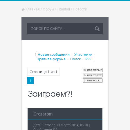
Главная
/
Форум
/
Titanfall
/
Новости
[
Новые сообщения
·
Участники
·
Правила форума
·
Поиск
·
RSS
]
Страница
1
из
1
1
Заиграем?!
Grozarom
Дата: Четверг, 13 Марта 2014, 05:20 |
Сообщение #
1