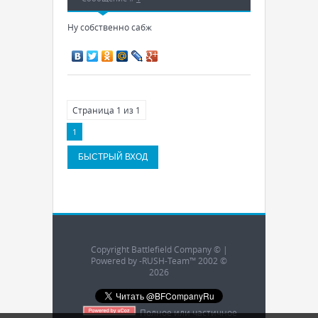
Ну собственно сабж
Страница
1
из
1
1
Copyright Battlefield Company © |
Powered by -RUSH-Team™ 2002 ©
2026
Полное или частичное