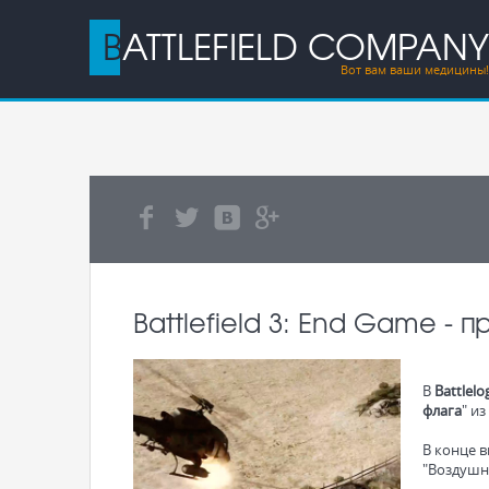
BATTLEFIELD COMPANY
Вот вам ваши медицины!
Battlefield 3: End Game - 
В
Battlelo
флага
" и
В конце 
"Воздушн