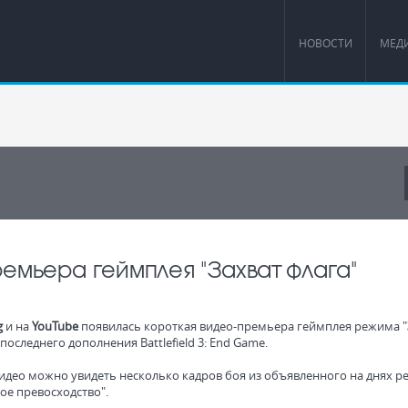
НОВОСТИ
МЕД
премьера геймплея "Захват флага"
g
и на
YouTube
появилась короткая видео-премьера геймплея режима "
з последнего дополнения Battlefield 3: End Game.
видео можно увидеть несколько кадров боя из объявленного на днях 
ое превосходство".