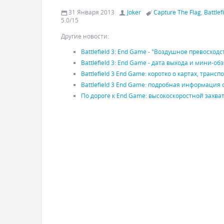
31 Января 2013
Joker
Capture The Flag
,
Battlef
5.0
/
15
Другие новости:
Battlefield 3: End Game - "Воздушное превосходс
Battlefield 3: End Game - дата выхода и мини-
Battlefield 3 End Game: коротко о картах, транс
Battlefield 3 End Game: подробная информация 
По дороге к End Game: высокоскоростной захва