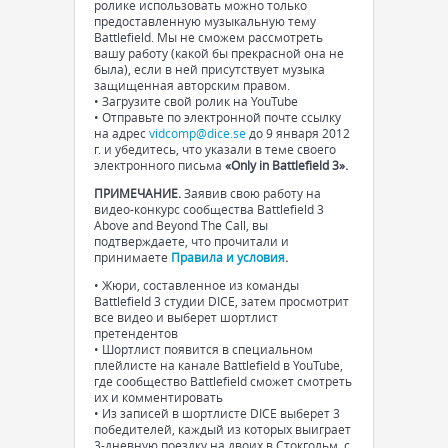
ролике использовать можно только
предоставленную музыкальную тему
Battlefield. Мы не сможем рассмотреть
вашу работу (какой бы прекрасной она не
была), если в ней присутствует музыка
защищенная авторским правом.
• Загрузите свой ролик на YouTube
• Отправьте по электронной почте ссылку
на адрес
vidcomp@dice.se
до 9 января 2012
г. и убедитесь, что указали в теме своего
электронного письма
«Only in Battlefield 3».
ПРИМЕЧАНИЕ.
Заявив свою работу на
видео-конкурс сообщества Battlefield 3
Above and Beyond The Call, вы
подтверждаете, что прочитали и
принимаете
Правила и условия
.
• Жюри, составленное из команды
Battlefield 3 студии DICE, затем просмотрит
все видео и выберет шортлист
претендентов
• Шортлист появится в специальном
плейлисте на канале Battlefield в YouTube,
где сообщество Battlefield сможет смотреть
их и комментировать
• Из записей в шортлисте DICE выберет 3
победителей, каждый из которых выиграет
3-дневную поездку на двоих в Стокгольм, с