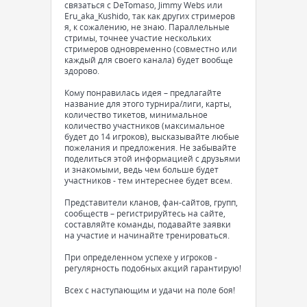
связаться с DeTomaso, Jimmy Webs или
Eru_aka_Kushido, так как других стримеров
я, к сожалению, не знаю. Параллельные
стримы, точнее участие нескольких
стримеров одновременно (совместно или
каждый для своего канала) будет вообще
здорово.
Кому понравилась идея – предлагайте
название для этого турнира/лиги, карты,
количество тикетов, минимальное
количество участников (максимальное
будет до 14 игроков), высказывайте любые
пожелания и предложения. Не забывайте
поделиться этой информацией с друзьями
и знакомыми, ведь чем больше будет
участников - тем интереснее будет всем.
Представители кланов, фан-сайтов, групп,
сообществ – регистрируйтесь на сайте,
составляйте команды, подавайте заявки
на участие и начинайте тренироваться.
При определенном успехе у игроков -
регулярность подобных акций гарантирую!
Всех с наступающим и удачи на поле боя!