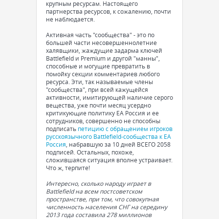
крупным ресурсам. Настоящего
партнерства ресурсов, к сожалению, почти
не наблюдается.
Активная часть "сообщества" - это по
большей части несовершеннолетние
халявщики, жаждущие задарма ключей
Battlefield и Premium и другой "манны",
способные и могущие превратить в
помойку секции комментариев любого
ресурса. Эти, так называемые члены
"сообщества", при всей кажущейся
активности, имитирующей наличие серого
вещества, уже почти месяц усердно
критикующие политику ЕА Россия и ее
сотрудников, совершенно не способны
подписать
петицию с обращением игроков
русскоязычного Battlefield-сообщества к EA
Россия
, набравшую за 10 дней ВСЕГО 2058
подписей. Остальных, похоже,
сложившаяся ситуация вполне устраивает.
Что ж, терпите!
Интересно, сколько народу играет в
Battlefield на всем постсоветском
пространстве, при том, что совокупная
численность населения СНГ на середину
2013 года составила 278 миллионов