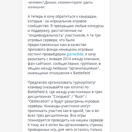
человек? Думаю, комментарии здесь
излишни.
А теперь я хочу обратиться к камрадам,
которые - за нормальное игровое
сообщество. Я прекращаю любые конкурсы
и поддержку, рассчитанные на
"индивидуальность" участников. А те три
игровых сервера, что были
предоставленных нам в качестве
призового фонда немецким игровым
хостинг-провайдером
gamed!de
, я хочу
разыграть с января 2014 между кланами,
фан-сайтами, сообществами, группами, в
общем между любыми "организациями",
имеющими отношение к Battlefield.
Предлагаю организовать турнир/лигу/
кланвар (называйте как хотите) по
Battlefield 4, где между участниками в трех
дисциплинах "Conquest" / "Rush" /
"Obliteration" и будут разыграны игровые
серверы. Команды-участники могут
принимать участие как в одной, так и во
всех трех дисциплинах. Все игры
планируется проводить на нашем сервере.
К тому же я хотел бы организовать стримы
проводимых игр, для чего осталось только