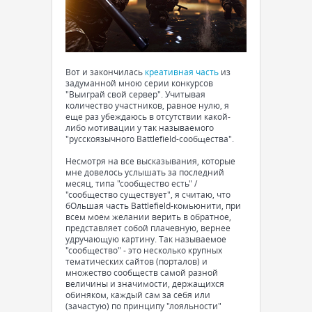
Вот и закончилась
креативная часть
из
задуманной мною серии конкурсов
"Выиграй свой сервер". Учитывая
количество участников, равное нулю, я
еще раз убеждаюсь в отсутствии какой-
либо мотивации у так называемого
"русскоязычного Battlefield-сообщества".
Несмотря на все высказывания, которые
мне довелось услышать за последний
месяц, типа "сообщество есть" /
"сообщество существует", я считаю, что
бОльшая часть Battlefield-комьюнити, при
всем моем желании верить в обратное,
представляет собой плачевную, вернее
удручающую картину. Так называемое
"сообщество" - это несколько крупных
тематических сайтов (порталов) и
множество сообществ самой разной
величины и значимости, держащихся
обиняком, каждый сам за себя или
(зачастую) по принципу "лояльности"