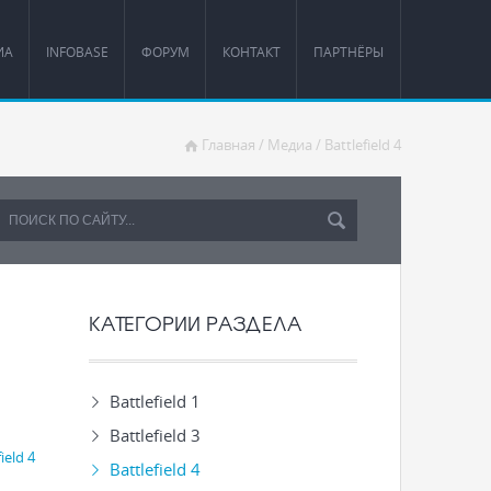
ИА
INFOBASE
ФОРУМ
КОНТАКТ
ПАРТНЁРЫ
Главная
/
Медиа
/
Battlefield 4
КАТЕГОРИИ РАЗДЕЛА
Battlefield 1
Battlefield 3
ield 4
Battlefield 4