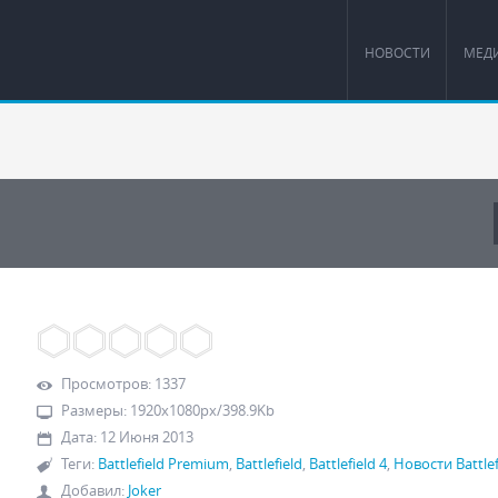
НОВОСТИ
МЕД
Просмотров
:
1337
Размеры
:
1920x1080px/398.9Kb
Дата
:
12 Июня 2013
Теги
:
Battlefield Premium
,
Battlefield
,
Battlefield 4
,
Новости Battlef
Добавил
:
Joker