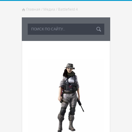
Главная
/
Медиа
/
Battlefield 4