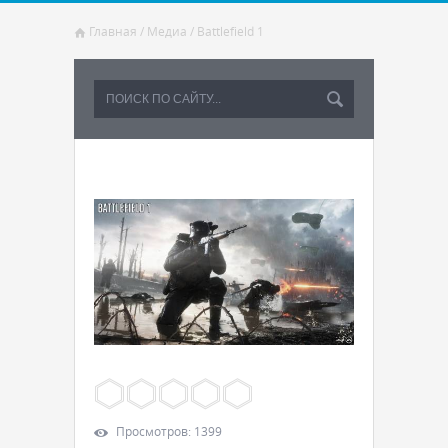
Главная
/
Медиа
/
Battlefield 1
Просмотров
:
1399