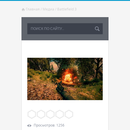
Главная
/
Медиа
/
Battlefield 3
Просмотров
:
1256