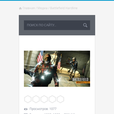
Главная
/
Медиа
/
Battlefield Hardline
Просмотров
:
1077