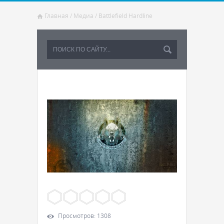
Главная
/
Медиа
/
Battlefield Hardline
Просмотров
:
1308