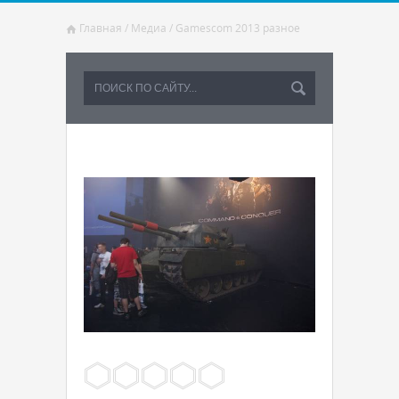
Главная
/
Медиа
/
Gamescom 2013 разное