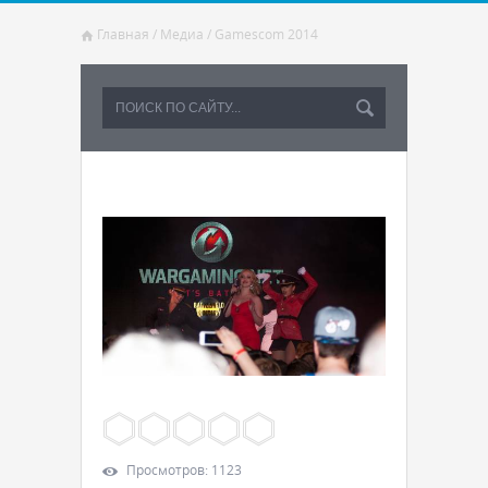
Главная
/
Медиа
/
Gamescom 2014
Просмотров
:
1123