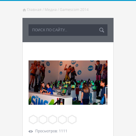
Главная
/
Медиа
/
Gamescom 2014
Просмотров
:
1111