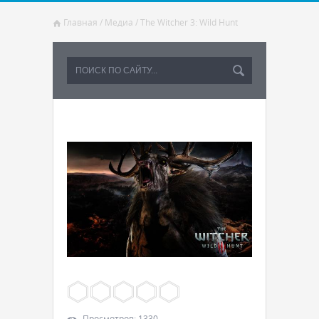
Главная
/
Медиа
/
The Witcher 3: Wild Hunt
Просмотров
:
1330