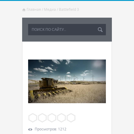
Главная
/
Медиа
/
Battlefield 3
Просмотров
:
1212