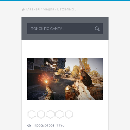
Главная
/
Медиа
/
Battlefield 3
Просмотров
:
1196