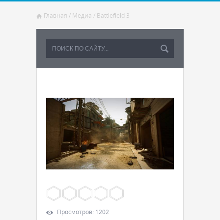
Главная
/
Медиа
/
Battlefield 3
Просмотров
:
1202