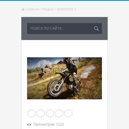
Главная
/
Медиа
/
Battlefield 3
Просмотров
:
1222