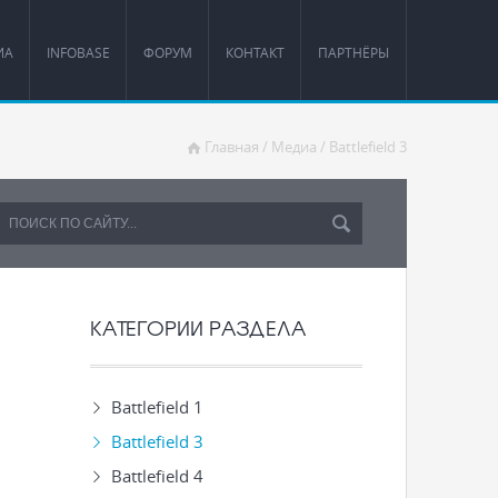
ИА
INFOBASE
ФОРУМ
КОНТАКТ
ПАРТНЁРЫ
Главная
/
Медиа
/
Battlefield 3
КАТЕГОРИИ РАЗДЕЛА
Battlefield 1
Battlefield 3
Battlefield 4