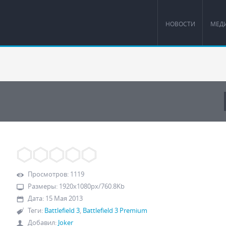
НОВОСТИ
МЕД
Просмотров
:
1119
Размеры
:
1920x1080px/760.8Kb
Дата
:
15 Мая 2013
Теги
:
Battlefield 3
,
Battlefield 3 Premium
Добавил
:
Joker