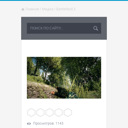
Главная
/
Медиа
/
Battlefield 3
Просмотров
:
1143