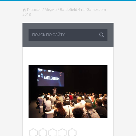
Главная
/
Медиа
/
Battlefield 4 на Gamescom
2013