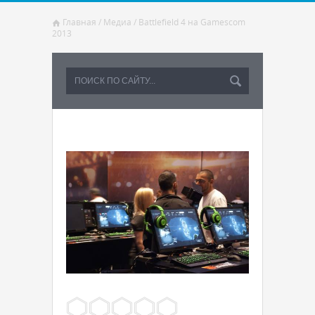
Главная
/
Медиа
/
Battlefield 4 на Gamescom
2013