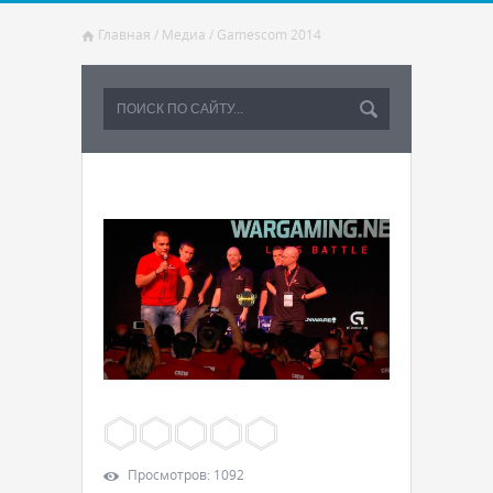
Главная
/
Медиа
/
Gamescom 2014
Просмотров
:
1092