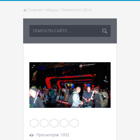
Главная
/
Медиа
/
Gamescom 2014
Просмотров
:
1052