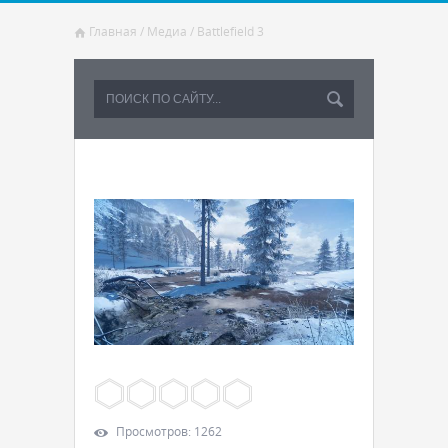
Главная
/
Медиа
/
Battlefield 3
Просмотров
:
1262