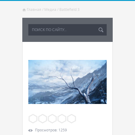
Главная
/
Медиа
/
Battlefield 3
Просмотров
:
1259